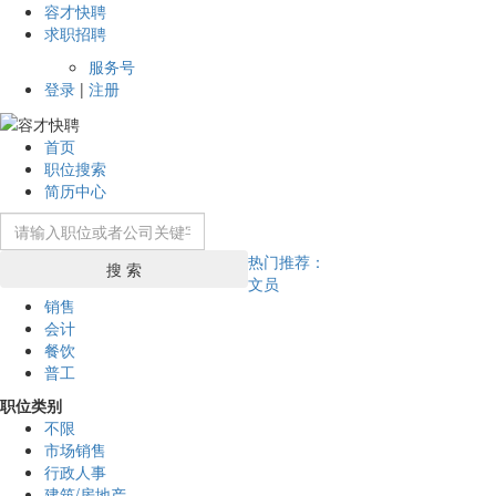
容才快聘
求职招聘
服务号
登录
|
注册
首页
职位搜索
简历中心
热门推荐：
搜 索
文员
销售
会计
餐饮
普工
职位类别
不限
市场销售
行政人事
建筑/房地产