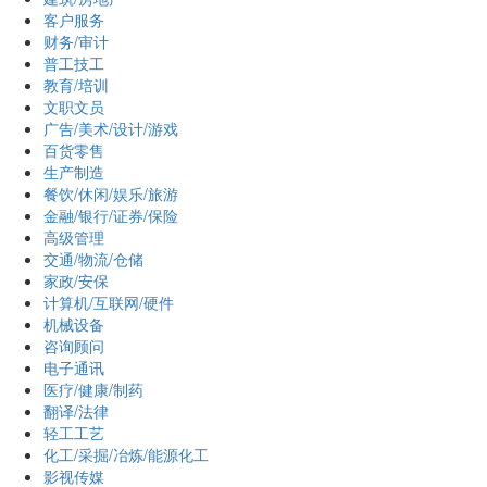
客户服务
财务/审计
普工技工
教育/培训
文职文员
广告/美术/设计/游戏
百货零售
生产制造
餐饮/休闲/娱乐/旅游
金融/银行/证券/保险
高级管理
交通/物流/仓储
家政/安保
计算机/互联网/硬件
机械设备
咨询顾问
电子通讯
医疗/健康/制药
翻译/法律
轻工工艺
化工/采掘/冶炼/能源化工
影视传媒