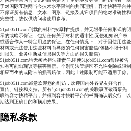
才快聘平台内含资讯的目的是为了更好地服务我们的访问者，基
于对国际互联网当今技术水平限制的共同理解，容才快聘平台并
不保证所有信息、文本、图形、链接及其它项目的绝对准确性和
完整性，故仅供访问者使用参考。
51job0511.com刊载的材料"按原样"提供，并无附带任何形式的明
示的或暗示保证，包括任何关于材料的适市性,无侵犯知识产权
或适合作某一特定用途的保证。在任何情况下，对于因使用这些
材料或无法使用这些材料而导致的任何损害赔偿(包括不限于利
润损失、业务中断及信息损失等方面的损失赔偿)，
51job0511.com均无须承担法律责任,即使51job0511.com曾经被告
知有可能出现该等损害赔偿。个别司法管辖区不允许免除或限制
相应而生的或附带的损害赔偿，因此上述限制可能不适用于你。
51job0511.com诚意欢迎您的到访，欢迎国内外各界友好合作、
宣传、链接和支持。所有与51job0511.com的关联事宜敬请事先
联络容才快聘平台，并得到容才快聘平台的书面确认后实行，以
期达到正确目的和预期效果。
隐私条款