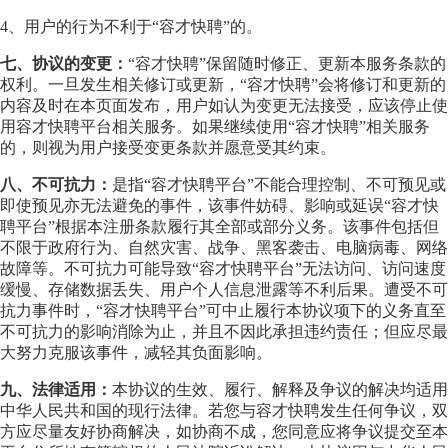
4、用户的行为不利于“容才快聘”的。
七、协议的变更：
“容才快聘”保留随时修正、更新本服务条款的
权利。一旦发生相关修订或更新，“容才快聘”会将修订和更新的
内容及时在本页面发布，用户如认为变更无法接受，应该停止使
用容才快聘平台相关服务。如果继续使用“容才快聘”相关服务
的，则视为用户接受变更条款并愿意受其约束。
八、不可抗力：
是指“容才快聘平台”不能合理控制、不可预见或
即使预见亦无法避免的事件，该事件妨碍、影响或延误“容才快
聘平台”根据本注册条款履行其全部或部分义务。该事件包括但
不限于政府行为、自然灾害、战争、黑客袭击、电脑病毒、网络
故障等。不可抗力可能导致“容才快聘平台”无法访问、访问速度
缓慢、存储数据丢失、用户个人信息泄露等不利后果。遭受不可
抗力事件时，“容才快聘平台”可中止履行本协议项下的义务直至
不可抗力的影响消除为止，并且不因此承担违约责任；但应尽最
大努力克服该事件，减轻其负面影响。
九、法律适用：
本协议的生效、履行、解释及争议的解决均适用
中华人民共和国的现行法律。若您与容才快聘发生任何争议，双
方应尽量友好协商解决，如协商不成，您同意应将争议提交至本