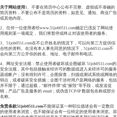
关于网站使用
1、不要在简历中心公布不完整、虚假或不准确的
简历资料，不要公布不是简历的资料，如意见、通知、商业广告
或其他内容。
2、任何一位使用者经www.51job0511.com确定已违反了网站使
用规则某一项规定， 我们将暂停或终止对该使用者的服务。
3、51job0511.com在不公开姓名的情况下，可以向第三方提供综
合性的资料。在没有本人事先同意的情况下，51job0511.com不
会向第三方公开你的姓名、地址、电子邮件和电话。
4、网址安全法规：禁止使用者破坏或企图破坏 51job0511.com的
安全法规，其中包括接触未经许可的数据或进入未经许可的服务
器或帐户；没有得到许可，企图探查，扫描或测试系统或网络的
弱点，或者破坏安全措施；企图干涉对用户及网络的服务，包括
并不限于，通过超载，"邮件炸弹"或"摧毁"等手段，或发送促
销，产品广告及服务的 email；或伪造TCP/IP 数据包名称或部分
名称。
免责条款51job0511.com
不能保证某一种职位描述会有一定数目
的使用者来浏览，也不能保证会有一位特定的使用者来浏览。容